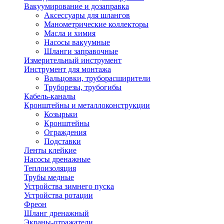
Вакуумирование и дозаправка
Аксессуары для шлангов
Манометрические коллекторы
Масла и химия
Насосы вакуумные
Шланги заправочные
Измерительный инструмент
Инструмент для монтажа
Вальцовки, труборасширители
Труборезы, трубогибы
Кабель-каналы
Кронштейны и металлоконструкции
Козырьки
Кронштейны
Ограждения
Подставки
Ленты клейкие
Насосы дренажные
Теплоизоляция
Трубы медные
Устройства зимнего пуска
Устройства ротации
Фреон
Шланг дренажный
Экраны-отражатели