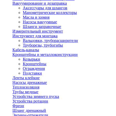
Вакуумирование и дозаправка
Аксессуары для шлангов
Манометрические коллекторы
Масла и химия
Насосы вакуумные
Шланги заправочные
Измерительный инструмент
Инструмент для монтажа
Вальцовки, труборасширители
Труборезы, трубогибы
Кабель-каналы
Кронштейны и металлоконструкции
Козырьки
Кронштейны
Ограждения
Подставки
Ленты клейкие
Насосы дренажные
Теплоизоляция
Трубы медные
Устройства зимнего пуска
Устройства ротации
Фреон
Шланг дренажный
Экраны-отражатели