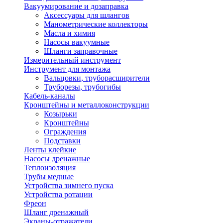
Вакуумирование и дозаправка
Аксессуары для шлангов
Манометрические коллекторы
Масла и химия
Насосы вакуумные
Шланги заправочные
Измерительный инструмент
Инструмент для монтажа
Вальцовки, труборасширители
Труборезы, трубогибы
Кабель-каналы
Кронштейны и металлоконструкции
Козырьки
Кронштейны
Ограждения
Подставки
Ленты клейкие
Насосы дренажные
Теплоизоляция
Трубы медные
Устройства зимнего пуска
Устройства ротации
Фреон
Шланг дренажный
Экраны-отражатели