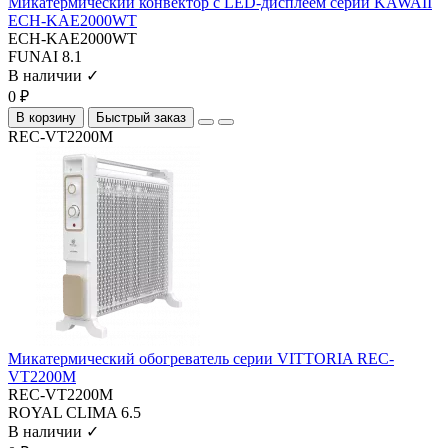
Микатермический конвектор с LED-дисплеем серии KAWAII
ECH-KAE2000WT
ECH-KAE2000WT
FUNAI
8.1
В наличии ✓
0 ₽
В корзину
Быстрый заказ
REC-VT2200M
Микатермический обогреватель серии VITTORIA REC-
VT2200M
REC-VT2200M
ROYAL CLIMA
6.5
В наличии ✓